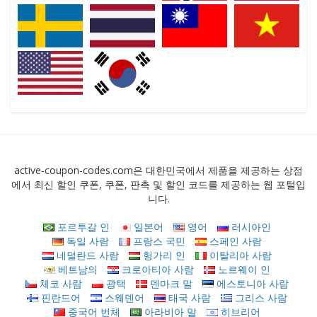
active-coupon-codes.com은 대한민국에서 제품을 제공하는 상점
에서 최신 할인 쿠폰, 쿠폰, 판촉 및 할인 코드를 제공하는 웹 포털입
니다.
포르투갈 인
일본어
영어
러시아인
독일 사람
프랑스 국민
스페인 사람
네덜란드 사람
헝가리 인
이탈리아 사람
베트남의
크로아티아 사람
노르웨이 인
체코 사람
광택
덴마크 말
에스토니아 사람
핀란드어
스웨덴어
태국 사람
그리스 사람
중국어 번체
아라비아 말
히브리어