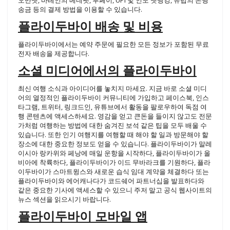
오만넷, 바레인의 베네핏, 루페이, UPI 및 인도 넷뱅킹, 유럽의 은행
송금 등의 결제 방법을 이용할 수 있습니다.
플라이두바이 배송 및 비용
플라이두바이에서는 예약 주문에 필요한 모든 정보가 포함된 무료
전자 배송을 제공합니다.
소셜 미디어에서의 플라이두바이
최신 여행 소식과 아이디어를 놓치지 마세요. 지금 바로 소셜 미디
어의 열정적인 플라이두바이 커뮤니티에 가입하고 페이스북, 인스
타그램, 트위터, 링크드인, 유튜브에서 활동을 팔로우하여 독점 여
행 콘텐츠에 액세스하세요. 영감을 얻고 큰돈을 들이지 않고도 전문
가처럼 여행하는 방법에 대한 숨겨진 보석 같은 팁을 모두 배울 수
있습니다. 또한 인기 여행지를 여행할 때 해야 할 일과 방문해야 할
장소에 대한 중요한 정보도 얻을 수 있습니다. 플라이두바이가 말레
이시아 랑카위와 페낭에 매일 운항을 시작하다, 플라이두바이가 올
비아에 착륙하다, 플라이두바이가 이드 무바라크를 기원하다, 플라
이두바이가 스마트윙스와 새로운 습식 임대 계약을 체결하다 또는
플라이두바이와 에어캐나다가 코드쉐어 파트너십을 발표하다와
같은 중요한 기사에 액세스할 수 있으니 주저 말고 공식 웹사이트의
뉴스 섹션을 읽으시기 바랍니다.
플라이두바이 모바일 앱