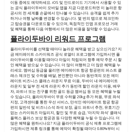
이동 중에도 예약하세요. iOS 및 안드로이드 기기에서 사용할 수 있
는 공식 플라이두바이 모바일 앱을 지금 다운로드하면 이 놀라운 항
공사의 전 세계를 손끝에서 만나볼 수 있습니다. 승객을 쉽게 추가
하거나 여행 날짜를 변경할 수 있습니다. 몇 번의 탭으로 체크인하
고 탑승권을 다운로드할 수 있으며, 독점적인 인앱 프로모션 거래
및 혜택을 통해 다음 여행에서 더 많은 비용을 절약할 수 있습니다.
플라이두바이 리워드 프로그램
플라이두바이를 선택할 때마다 놀라운 혜택을 받고 싶으신가요? 지
금 에미레이트 스카이워즈 공식 로열티 프로그램에 가입하시면 플
라이두바이를 이용할 때마다 마일이 적립되어 향후 예약 주문 시 할
인 혜택을 받으실 수 있습니다. 더 많이 여행하고 더 많은 혜택을 누
리세요. 멤버십 등급을 올리면 에미레이트 항공 항공편의 퍼스트 클
래스 체크인 및 수하물 배달, 본인뿐만 아니라 동반객의 모든 에미
레이트 비즈니스 클래스 라운지 무료 이용, 두바이 내 에미레이트
라운지 및 일부 전 세계 라운지 추가 동반객 할인 라운지 이용, 배우
자, 파트너 또는 친구를 위한 골드 등급 멤버십 등 모든 혜택을 누릴
수 있습니다, 플라이두바이 무료 수하물 20kg 추가 허용, 무료 좌석
지정, 고객센터를 통한 우선 서비스, 만석인 에미레이트 항공 항공
편의 일반석 및 비즈니스석 좌석 보장, 골드 파트너 추천, 유효기간
없는 스카이워즈 마일리지, 할인 및 무료 승급, '마지막 좌석' 클래식
플렉스 플러스 보상 항공권 등 다양한 혜택을 누릴 수 있습니다. 더
많은 혜택을 원하시나요? 지금 플라이두바이 공식 제휴 프로그램에
가입하시면 제휴 링크를 통해 예약이 확정될 때마다 0.80%부터 시