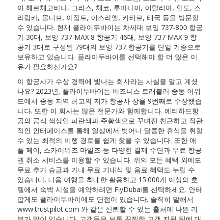
아 헤르체고비나, 그리스, 체코, 루마니아, 이탈리아, 인도, 스
리랑카, 몰디브, 이집트, 이스라엘, 카타르, 태국 등을 방문할
수 있습니다. 현재 플라이두바이는 차세대 보잉 737-800 항공
기 30대, 보잉 737 MAX 8 항공기 46대, 보잉 737 MAX 9 항
공기 3대로 구성된 79대의 보잉 737 항공기를 단일 기종으로
보유하고 있습니다. 플라이두바이를 선택해야 할 더 많은 이
유가 필요하신가요?
이 항공사가 수상 경력에 빛나는 회사라는 사실을 알고 계셨
나요? 2023년, 플라이두바이는 비즈니스 트래블러 중동 어워
드에서 중동 지역 최고의 저가 항공사 상을 9번째로 수상했습
니다. 또한 이 회사는 많은 전문가와 함께합니다. 에티하드항
공의 공식 색상인 파란색과 주황색으로 꾸며진 친근하고 직관
적인 인터페이스를 통해 일상에서 벗어나 달콤한 휴식을 취할
수 있는 최적의 비행 경로를 쉽게 찾을 수 있습니다. 또한 애
플 페이, 스카이워즈 마일즈 등 다양한 결제 수단과 무료 항공
권 취소 서비스를 이용할 수 있습니다. 위의 모든 혜택 외에도
무료 추가 승급과 기내 무료 기내식 및 음료 혜택도 누릴 수
있습니다. 다음 여행을 최대한 활용하고 15.000개 이상의 호
텔에서 숙박 시설을 예약하려면 FlyDubai를 선택하세요. 안타
깝게도 플라이두바이에도 단점이 있습니다. 솔직히 말해서
www.trustpilot.com 와 같은 신뢰할 수 있는 출처에 나쁜 리
뷰가 많이 있습니다. 고객들은 보통 끔찍한 고객 지원 팀에 대