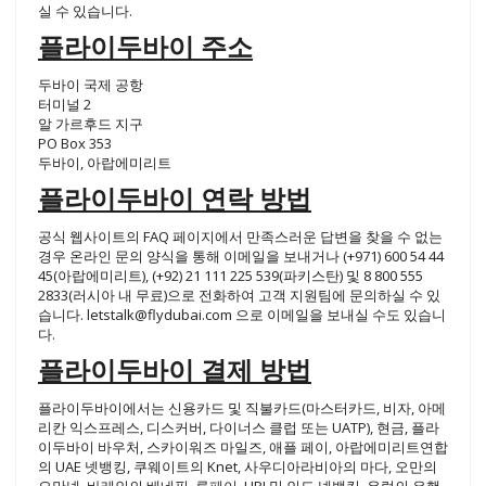
실 수 있습니다.
플라이두바이 주소
두바이 국제 공항
터미널 2
알 가르후드 지구
PO Box 353
두바이, 아랍에미리트
플라이두바이 연락 방법
공식 웹사이트의 FAQ 페이지에서 만족스러운 답변을 찾을 수 없는
경우 온라인 문의 양식을 통해 이메일을 보내거나 (+971) 600 54 44
45(아랍에미리트), (+92) 21 111 225 539(파키스탄) 및 8 800 555
2833(러시아 내 무료)으로 전화하여 고객 지원팀에 문의하실 수 있
습니다.
letstalk@flydubai.com
으로 이메일을 보내실 수도 있습니
다.
플라이두바이 결제 방법
플라이두바이에서는 신용카드 및 직불카드(마스터카드, 비자, 아메
리칸 익스프레스, 디스커버, 다이너스 클럽 또는 UATP), 현금, 플라
이두바이 바우처, 스카이워즈 마일즈, 애플 페이, 아랍에미리트연합
의 UAE 넷뱅킹, 쿠웨이트의 Knet, 사우디아라비아의 마다, 오만의